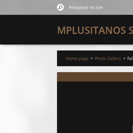
MPLUSITANOS 
FARM
Home page
>
Photo Gallery
>
fu