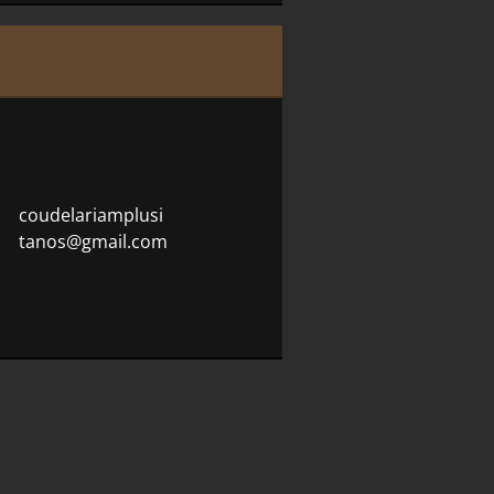
coudelar
iamplusi
tanos@gm
ail.com