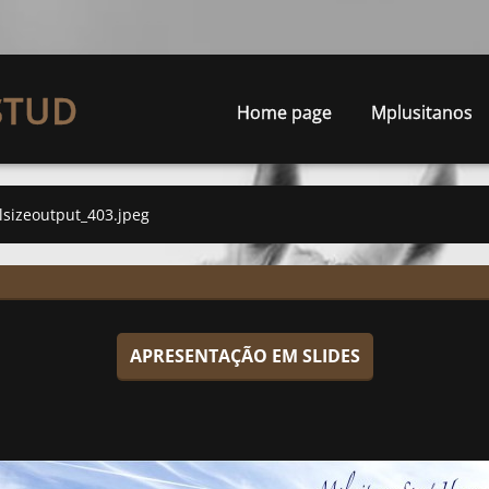
STUD
Home page
Mplusitanos
llsizeoutput_403.jpeg
APRESENTAÇÃO EM SLIDES