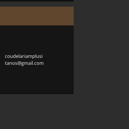
coudelar
iamplusi
tanos@gm
ail.com