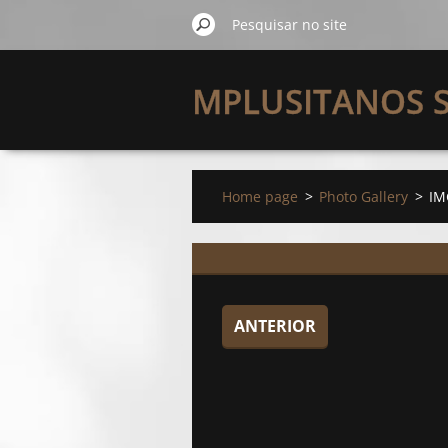
MPLUSITANOS 
FARM
Home page
>
Photo Gallery
>
IM
ANTERIOR